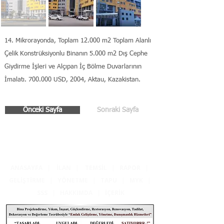
14. Mikrorayonda, Toplam 12.000 m2 Toplam Alanlı
Çelik Konstrüksiyonlu Binanın 5.000 m2 Dış Cephe
Giydirme İşleri ve Alçıpan İç Bölme Duvarlarının
İmalatı. 700.000 USD, 2004, Aktau, Kazakistan.
Önceki Sayfa
Sonraki Sayfa
ANASAYFA
|
İLAN
|
TEMSİL
|
RAPOR
|
GELİŞTİRME
|
YÖNETME
|
TAPU
|
MYK
|
SSS
|
HAKKIMDA
|
İÇERİK