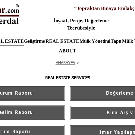
"Topraktan Binaya Emlakç
İnşaat, Proje, Değerleme
Tecrübesiyle
L ESTATE
Geliştirme
REAL ESTATE
Mülk Yönetimi
Tapu
Mülk 
ABOUT
ANASAYFA
>
REAL ESTATE SERVICES
Durum Raporu
Değerleme
eslim Raporu
Bina Arşiv
urum Raporu
İmar Yapılaş