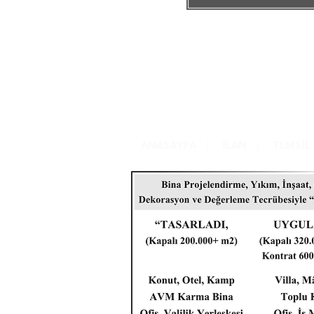
ANASAYFA
|
İLAN
|
TEMSİL