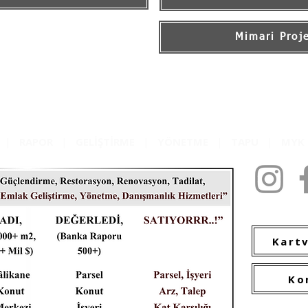
Mimari Proj
|
RAPOR
|
GELİŞTİRME
|
YÖNETME
|
TAPU
|
MY
2009-2022 C
Kartv
Ko