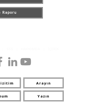
e Raporu
K
|
SSS
|
HAKKIMDA
|
İÇERİK
opyright
izitim
Arayın
num
Yazın