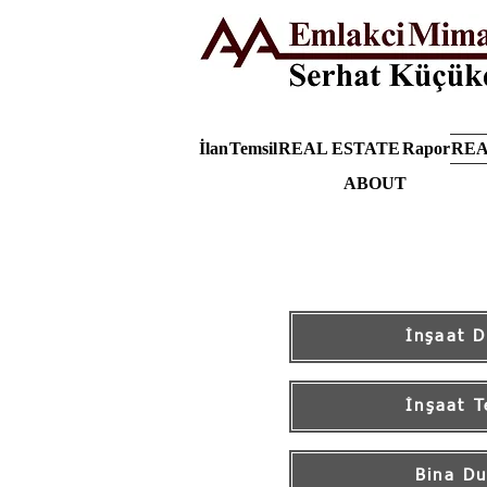
İlan
Temsil
REAL ESTATE
Rapor
REA
ABOUT
İnşaat 
İnşaat T
Bina D