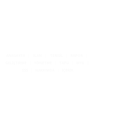
ANASAYFA
|
İLAN
|
TEMSİL
|
RAPOR
|
GELİŞTİRME
|
YÖNETME
|
TAPU
|
MYK
|
SSS
|
HAKKIMDA
|
İÇERİK