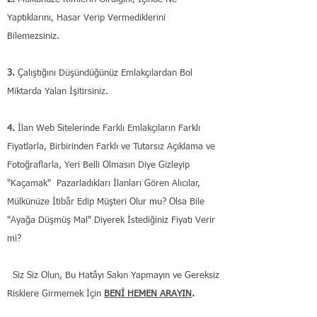
Yaptıklarını, Hasar Verip Vermediklerini
Bilemezsiniz.
​3.
Çalıştığını Düşündüğünüz Emlakçılardan
Bol
Miktarda Yalan İşitirsiniz.
​4.
İlan Web Sitelerinde Farklı Emlakçıların Farklı
Fiyatlarla, Birbirinden Farklı ve Tutarsız Açıklama ve
Fotoğraflarla, Yeri Belli Olmasın Diye Gizleyip
"Kaçamak" Pazarladıkları İlanları Gören Alıcılar,
Mülkünüze İtibâr Edip Müşteri Olur mu? Olsa Bile
"Ayağa Düşmüş Mal" Diyerek İstediğiniz Fiyatı Verir
mi?
Siz Siz Olun, Bu Hatâyı Sakın Yapmayın ve Gereksiz
Risklere Girmemek İçin
BENİ HEMEN ARAYIN
.