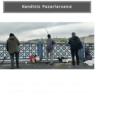
Kendiniz Pazarlarsanız
ANASAYFA
|
İLAN
|
TEMSİL
|
RAPOR
|
GELİŞTİRME
|
YÖNETME
|
TAPU
|
MYK
|
SSS
|
HAKKIMDA
|
İÇERİK