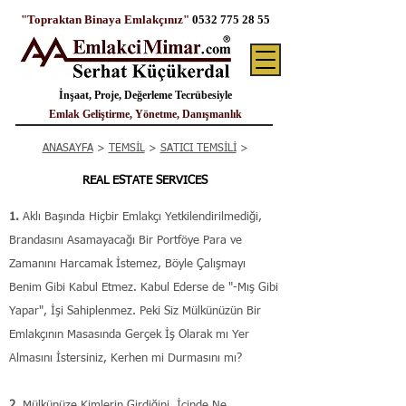
"Topraktan Binaya Emlakçınız"
0532 775 28 55
İnşaat, Proje, Değerleme Tecrübesiyle
Emlak Geliştirme, Yönetme, Danışmanlık
ANASAYFA
>
TEMSİL
>
SATICI TEMSİLİ
>
REAL ESTATE SERVICES
1.
Aklı Başında Hiçbir Emlakçı Yetkilendirilmediği,
Brandasını Asamayacağı Bir Portföye Para ve
Zamanını Harcamak İstemez, Böyle Çalışmayı
Benim Gibi Kabul Etmez. Kabul Ederse de "-Mış Gibi
Yapar", İşi Sahiplenmez. Peki Siz Mülkünüzün Bir
Emlakçının Masasında Gerçek İş Olarak mı Yer
Almasını İstersiniz, Kerhen mi Durmasını mı?
​2.
Mülkünüze Kimlerin Girdiğini, İçinde Ne