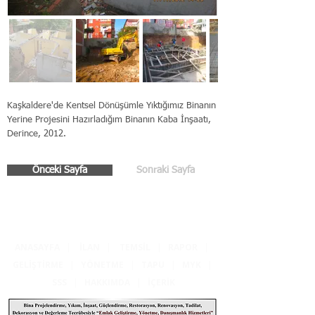
Kaşkaldere'de Kentsel Dönüşümle Yıktığımız Binanın
Yerine Projesini Hazırladığım Binanın Kaba İnşaatı,
Derince, 2012.
Önceki Sayfa
Sonraki Sayfa
ANASAYFA
|
İLAN
|
TEMSİL
|
RAPOR
|
GELİŞTİRME
|
YÖNETME
|
TAPU
|
MYK
|
SSS
|
HAKKIMDA
|
İÇERİK