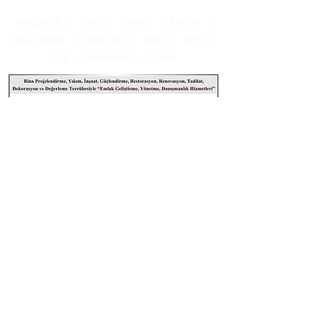
ANASAYFA
|
İLAN
|
TEMSİL
|
RAPOR
|
GELİŞTİRME
|
YÖNETME
|
TAPU
|
MYK
|
SSS
|
HAKKIMDA
|
İÇERİK
Konum
Kartvizitim
Yazın
Arayın