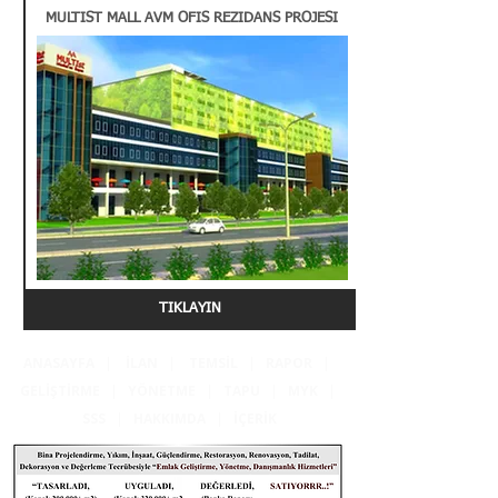
MULTIST MALL AVM OFIS REZIDANS PROJESI
TIKLAYIN
ANASAYFA
|
İLAN
|
TEMSİL
|
RAPOR
|
GELİŞTİRME
|
YÖNETME
|
TAPU
|
MYK
|
SSS
|
HAKKIMDA
|
İÇERİK