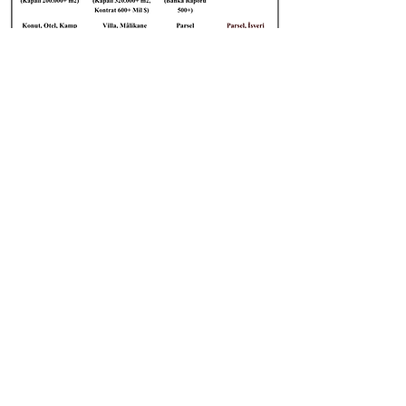
Konum
Kartvizitim
Yazın
Arayın
Marka Sahibi:
MAYALAR Proje Gayrimenkul İnşaat
Sanayi ve Ticaret Limited Şirketi
Taşınmaz Ticareti Yetki Belge No:
4105913
Yenişehir Mh. Şehit Ender Güven Sk.
No: 17-4 İzmit Kocaeli