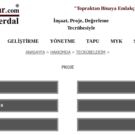
"Topraktan Binaya Emlakç
İnşaat, Proje, Değerleme
Tecrübesiyle
GELİŞTİRME
YÖNETME
TAPU
MYK
ANASAYFA
>
HAKKIMDA
>
TECRÜBELERİM
>
PROJE
ma