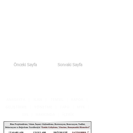
Önceki Sayfa
Sonraki Sayfa
ANASAYFA
|
İLAN
|
TEMSİL
|
RAPOR
|
GELİŞTİRME
|
YÖNETME
|
TAPU
|
MYK
|
SSS
|
HAKKIMDA
|
İÇERİK