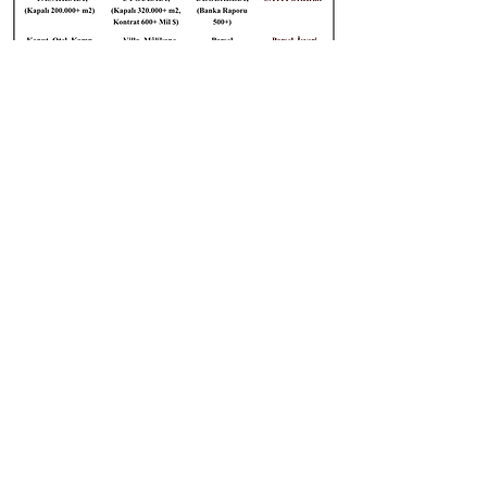
Konum
Kartvizitim
Yazın
Arayın
Marka Sahibi:
MAYALAR Proje Gayrimenkul İnşaat
Sanayi ve Ticaret Limited Şirketi
Taşınmaz Ticareti Yetki Belge No:
4105913
Yenişehir Mh. Şehit Ender Güven Sk.