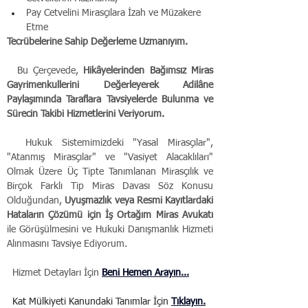
Pay Cetvelini Mirasçılara İzah ve Müzakere 
Etme
Tecrübelerine Sahip Değerleme Uzmanıyım. 
  Bu Çerçevede, 
Hikâyelerinden Bağımsız Miras 
Gayrimenkullerini Değerleyerek Adilâne 
Paylaşımında Taraflara Tavsiyelerde Bulunma ve 
Sürecin Takibi Hizmetlerini Veriyorum.
  Hukuk Sistemimizdeki "Yasal Mirasçılar", 
"Atanmış Mirasçılar" ve "Vasiyet Alacaklıları" 
Olmak Üzere Üç Tipte Tanımlanan Mirasçılık ve 
Birçok Farklı Tip Miras Davası Söz Konusu 
Olduğundan, 
Uyuşmazlık veya Resmi Kayıtlardaki 
Hataların Çözümü için İş Ortağım Miras Avukatı
ile Görüşülmesini ve Hukuki Danışmanlık Hizmeti 
Alınmasını Tavsiye Ediyorum.
  Hizmet Detayları İçin 
Beni Hemen Arayın...
  Kat Mülkiyeti Kanundaki Tanımlar İçin 
Tıklayın.