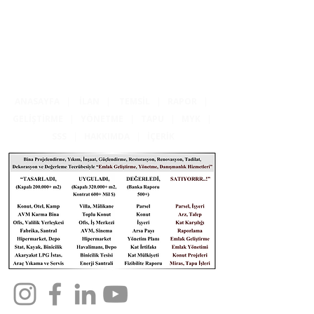
ANASAYFA
|
İLAN
|
TEMSİL
|
RAPOR
|
GELİŞTİRME
|
YÖNETME
|
TAPU
|
MYK
|
SSS
|
HAKKIMDA
|
İÇERİK