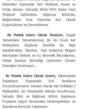
Eklentileri Üzerindeki Tam Mülkiyet, Parsel ve 
Ortak Alanları Üzerinde ARSA PAYI Kadar Paylı 
Mülkiyet Sahibidirler. Bağımsız Bölümler, 
Bağlandıkları Arsa Payından Ayrı Olarak 
Düşünülemez ve Devredilemez.
Bir Meslek Adamı Olarak Tavsiyem
, İnşaat 
Tamamlanır Tamamlanmaz, Bir An Evvel Kat 
Mülkiyetine Geçilerek Devletle Bu İlişki 
Kapatılmalıdır. İlaveten, Yapı Kullanma Belgesi 
Alınmadan Elektrik ve Su Abonelik faturalarının, 
Pahalı Şantiye Aboneliği Üzerinden Devam 
Edeceğini Unutmayın...
Bir Meslek Adamı Olarak Uyarım, 
Ülkemizdeki 
İnşaatların Ekseriyetle Ehil Taraflarca 
Yürütülmemesinin Devamı Olarak Kat İrtifakları / 
Mülkiyetleri de Ekseriyetle Bilinçle Kurulmuyor, 
Sahada Blok ve Bağımsız Bölüm Kapılarına 
Projesine Uygun Numaraları Verilmeyebiliyor ve 
İdarelerce Kontrolü Yapılmıyor.