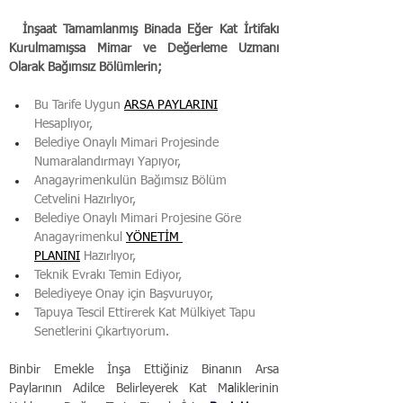
  İnşaat Tamamlanmış Binada Eğer Kat İrtifakı 
Kurulmamışsa Mimar ve Değerleme Uzmanı 
Olarak Bağımsız Bölümlerin;
Bu Tarife Uygun 
ARSA PAYLARINI
Hesaplıyor,
Belediye Onaylı Mimari Projesinde 
Numaralandırmayı Yapıyor,
Anagayrimenkulün Bağımsız Bölüm 
Cetvelini Hazırlıyor,
Belediye Onaylı Mimari Projesine Göre 
Anagayrimenkul 
YÖNETİM 
PLANINI
 Hazırlıyor,
Teknik Evrakı Temin Ediyor,​
Belediyeye Onay için Başvuruyor,
Tapuya Tescil Ettirerek Kat Mülkiyet Tapu 
Senetlerini Çıkartıyorum. 
Binbir Emekle İnşa Ettiğiniz Binanın Arsa 
Paylarının Adilce Belirleyerek Kat M
a
liklerinin 