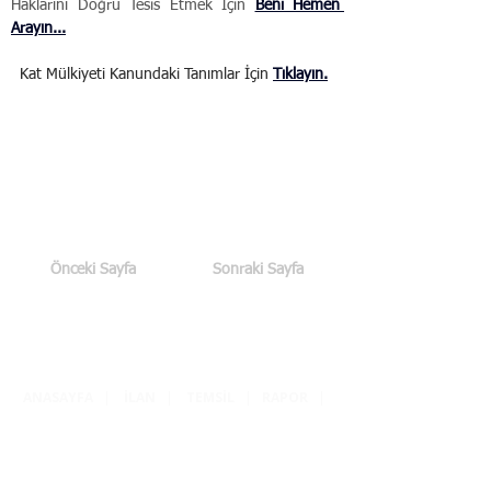
Haklarını Doğru Tesis Etmek İçin 
Beni Hemen 
Arayın...
  Kat Mülkiyeti Kanundaki Tanımlar İçin 
Tıklayın.
Önceki Sayfa
Sonraki Sayfa
ANASAYFA
|
İLAN
|
TEMSİL
|
RAPOR
|
GELİŞTİRME
|
YÖNETME
|
TAPU
|
MYK
|
SSS
|
HAKKIMDA
|
İÇERİK