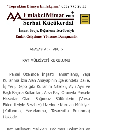
"Topraktan Binaya Emlakçınız"
0532 775 28 55
İnşaat, Proje, Değerleme Tecrübesiyle
Emlak Geliştirme, Yönetme, Danışmanlık
ANASAYFA
>
TAPU
>
KAT MÜLKİYETİ KURULUMU
  Parsel Üzerinde İnşaatı Tamamlanıp, Yapı 
Kullanma İzni Alan Anayapının İçerisindeki Daire, 
İş Yeri, Depo gibi Kullanım Nitelikli, Ayrı Ayrı ve 
Başlı Başına Kullanılan, Arsa Payı Oranıyla Parsele 
Hissedar Olan Bağımsız Bölümlerin (Varsa 
Eklentileriyle Beraber) Üzerinde Kurulan Mülkiyet 
(Kullanma, Yararlanma, Tasarrufta Bulunma) 
Hakkıdır.
  Kat Mülkiyeti Malikleri, Bağımsız Bölümleri ve 