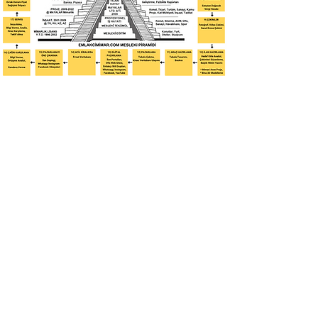
ANASAYFA
|
İLAN
|
TEMSİL
|
RAPOR
|
GELİŞTİRME
|
YÖNETME
|
TAPU
|
MYK
|
SSS
|
HAKKIMDA
|
İÇERİK