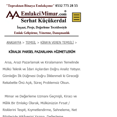
"Topraktan Binaya Emlakçınız"
0532 775 28 55
İnşaat, Proje, Değerleme Tecrübesiyle
Emlak Geliştirme, Yönetme, Danışmanlık
ANASAYFA
>
TEMSİL
>
KİRAYA VEREN TEMSİLİ
>
KİRALIK PARSEL PAZARLAMA HİZMETLERİM
Arsa, Arazi Pazarlamak ve Kiralamanın Temelinde
Mülkü Teknik ve İdari Açılardan Doğru Analiz Yatıyor.
Gömleğin İlk Düğmesi Doğru İliklenmeli ki Gireceği
Rekabette Önü Açık, Süreç Problemsiz Olsun.
Mimar ve Değerleme Uzmanı Geçmişli, Kiracı ve
Mâlik Bir Emlakçı Olarak, Mülkünüzün Fırsat /
Risklerini Tespit, Kıymetlendirme, Sahneleme, Net
Bilgileriyle Hikâyesini Yazma, Değerleme,