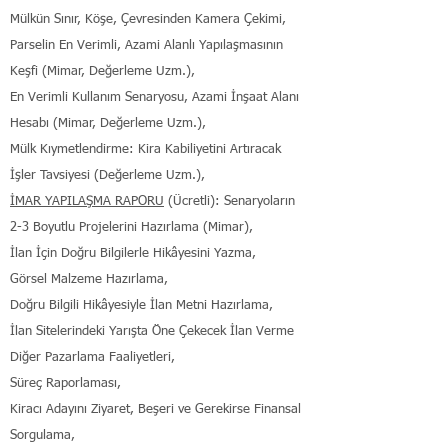
Mülkün Sınır, Köşe, Çevresinden Kamera Çekimi,
Parselin En Verimli, Azami Alanlı Yapılaşmasının
Keşfi (Mimar, Değerleme Uzm.),
En Verimli Kullanım Senaryosu, Azami İnşaat Alanı
Hesabı (Mimar, Değerleme Uzm.),
Mülk Kıymetlendirme: Kira Kabiliyetini Artıracak
İşler Tavsiyesi (Değerleme Uzm.),
İMAR YAPILAŞMA RAPORU
(Ücretli): Senaryoların
2-3 Boyutlu Projelerini Hazırlama (Mimar),
İlan İçin Doğru Bilgilerle Hikâyesini Yazma,
Görsel Malzeme Hazırlama,
Doğru Bilgili Hikâyesiyle İlan Metni Hazırlama,
İlan Sitelerindeki Yarışta Öne Çekecek İlan Verme
Diğer Pazarlama Faaliyetleri,
Süreç Raporlaması,
Kiracı Adayını Ziyaret, Beşeri ve Gerekirse Finansal
Sorgulama,