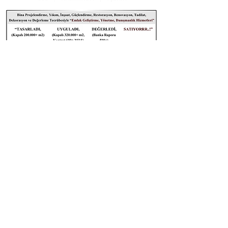
Konum
Kartvizitim
Yazın
Arayın
Marka Sahibi:
MAYALAR Proje Gayrimenkul İnşaat
Sanayi ve Ticaret Limited Şirketi