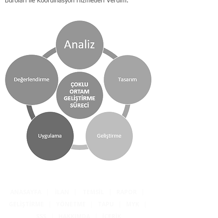
Büroları ile Koordinasyon Hizmetleri Verdim.
ANASAYFA
|
İLAN
|
TEMSİL
|
RAPOR
|
GELİŞTİRME
|
YÖNETME
|
TAPU
|
MYK
|
SSS
|
HAKKIMDA
|
İÇERİK