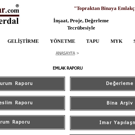
"Topraktan Binaya Emlakç
İnşaat, Proje, Değerleme
Tecrübesiyle
GELİŞTİRME
YÖNETME
TAPU
MYK
ANASAYFA
>
EMLAK RAPORU
Durum Raporu
Değerleme
eslim Raporu
Bina Arşiv
urum Raporu
İmar Yapılaş