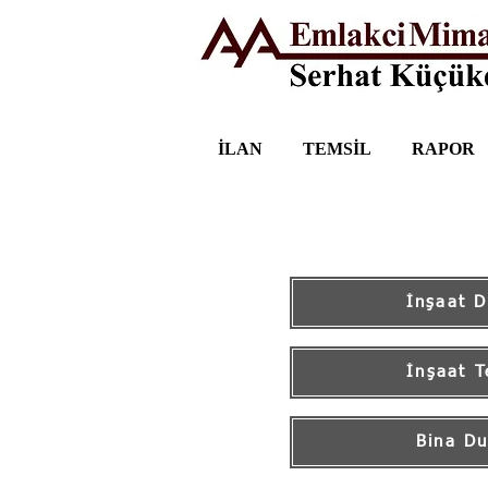
İLAN
TEMSİL
RAPOR
İnşaat 
İnşaat T
Bina D