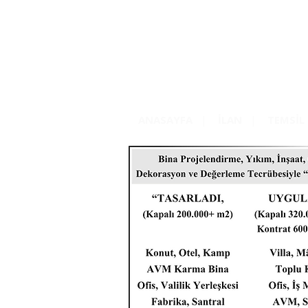
ANASAYFA
|
İLAN
|
TEMSİL