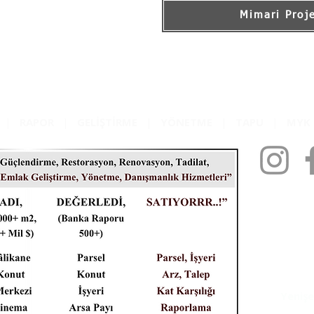
Mimari Proj
|
RAPOR
|
GELİŞTİRME
|
YÖNETME
|
TAPU
|
MY
MAYAL
Sanay
Taşınmaz 
Yenişe