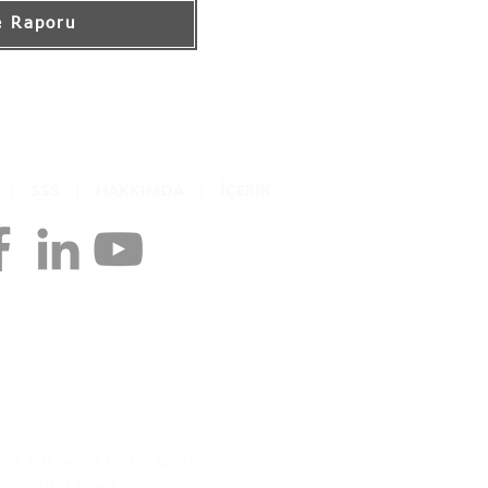
e Raporu
K
|
SSS
|
HAKKIMDA
|
İÇERİK
Marka Sahibi:
AR Proje Gayrimenkul İnşaat
i ve Ticaret Limited Şirketi
Ticareti Yetki Belge No: 4105913
hir Mh. Şehit Ender Güven Sk.
No: 17-4 İzmit Kocaeli